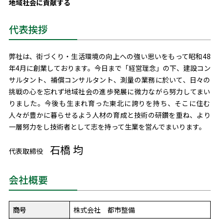
地域社会に貢献する
代表挨拶
弊社は、街づくり・⽣活環境の向上への強い思いをもって昭和48
年4⽉に創業しております。今⽇まで「経営理念」の下、建設コン
サルタント、補償コンサルタント、測量の業務に於いて、⽇々の
挑戦の⼼を忘れず地域社会の進歩発展に微⼒ながら努⼒してまい
りました。今後も⽣まれ育った東北に誇りを持ち、そこに住む
⼈々が豊かに暮らせるよう⼈材の育成と技術の研鑽を重ね、より
⼀層努⼒をし技術者として志を持って⽣業を営んでまいります。
石橋 均
代表取締役
会社概要
商号
株式会社 都市整備