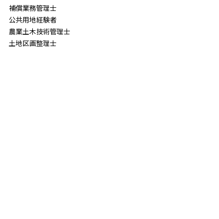
補償業務管理士
公共用地経験者
農業土木技術管理士
土地区画整理士
宅地建物取引士
宅地造成工事設計資格者
木造建築士
地理空間情報技術認定(基準点測量2級)
林業技士
土地改良補償業務管理者
初級システムアド・ミニストレータ
河川点検士
地籍主任調査員
DJIスペシャリスト